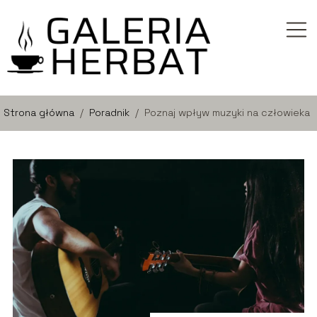
Strona główna
/
Poradnik
/
Poznaj wpływ muzyki na człowieka