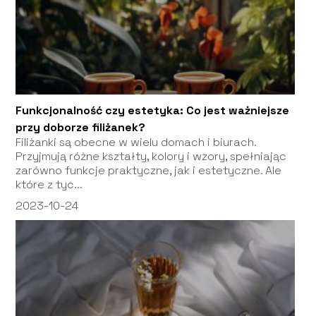
Funkcjonalność czy estetyka: Co jest ważniejsze
przy doborze filiżanek?
Filiżanki są obecne w wielu domach i biurach.
Przyjmują różne kształty, kolory i wzory, spełniając
zarówno funkcje praktyczne, jak i estetyczne. Ale
które z tyc...
2023-10-24