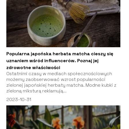
Popularna japońska herbata matcha cieszy się
uznaniem wśród influencerów. Poznaj jej
zdrowotne właściwości
Ostatnimi czasy w mediach społecznościowych
możemy zaobserwować wzrost popularności
zielonej japońskiej herbaty matcha. Modne kubki z
zieloną miksturą reklamują...
2023-10-31