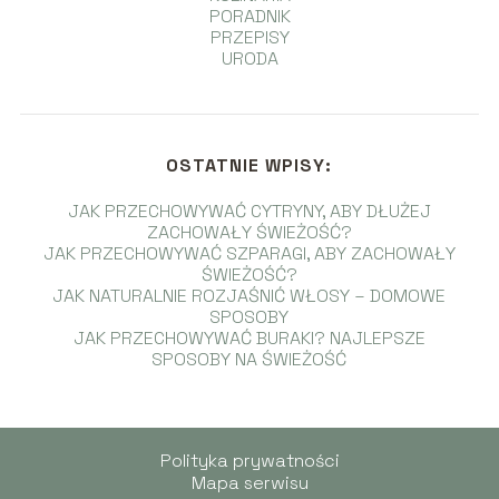
PORADNIK
PRZEPISY
URODA
OSTATNIE WPISY:
JAK PRZECHOWYWAĆ CYTRYNY, ABY DŁUŻEJ
ZACHOWAŁY ŚWIEŻOŚĆ?
JAK PRZECHOWYWAĆ SZPARAGI, ABY ZACHOWAŁY
ŚWIEŻOŚĆ?
JAK NATURALNIE ROZJAŚNIĆ WŁOSY – DOMOWE
SPOSOBY
JAK PRZECHOWYWAĆ BURAKI? NAJLEPSZE
SPOSOBY NA ŚWIEŻOŚĆ
Polityka prywatności
Mapa serwisu