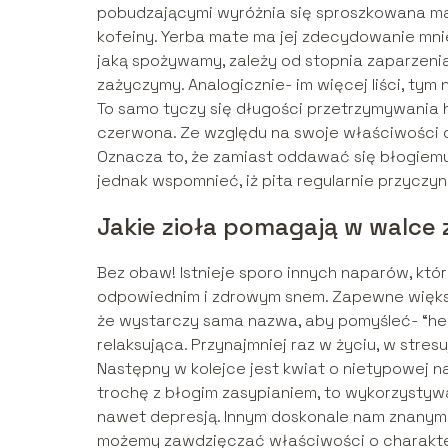
pobudzającymi wyróżnia się sproszkowana mat
kofeiny. Yerba mate ma jej zdecydowanie mniej 
jaką spożywamy, zależy od stopnia zaparzenia
zażyczymy. Analogicznie- im więcej liści, tym 
To samo tyczy się długości przetrzymywania 
czerwona. Ze względu na swoje właściwości o
Oznacza to, że zamiast oddawać się błogiem
jednak wspomnieć, iż pita regularnie przyczyn
Jakie zioła pomagają w walce
Bez obaw! Istnieje sporo innych naparów, któ
odpowiednim i zdrowym snem. Zapewne większo
że wystarczy sama nazwa, aby pomyśleć- “herba
relaksująca. Przynajmniej raz w życiu, w stresu
Następny w kolejce jest kwiat o nietypowej n
trochę z błogim zasypianiem, to wykorzystywa
nawet depresją. Innym doskonale nam znanym zi
możemy zawdzięczać właściwości o charakter