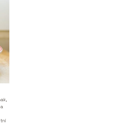
ak,
la
tni