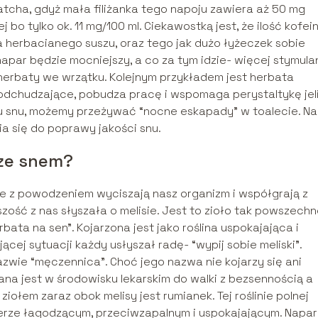
cha, gdyż mała filiżanka tego napoju zawiera aż 50 mg
bo tylko ok. 11 mg/100 ml. Ciekawostką jest, że ilość kofei
 herbacianego suszu, oraz tego jak dużo łyżeczek sobie
napar będzie mocniejszy, a co za tym idzie- więcej stymula
herbaty we wrzątku. Kolejnym przykładem jest herbata
dchudzające, pobudza pracę i wspomaga perystaltykę jeli
u snu, możemy przeżywać “nocne eskapady” w toalecie. Na
ia się do poprawy jakości snu.
 ze snem?
re z powodzeniem wyciszają nasz organizm i współgrają z
ść z nas słyszała o melisie. Jest to zioło tak powszechn
ta na sen”. Kojarzona jest jako roślina uspokajająca i
jącej sytuacji każdy usłyszał radę- “wypij sobie meliski”.
azwie “męczennica”. Choć jego nazwa nie kojarzy się ani
na jest w środowisku lekarskim do walki z bezsennością a
ołem zaraz obok melisy jest rumianek. Tej roślinie polnej
ze łagodzącym, przeciwzapalnym i uspokajającym. Napar