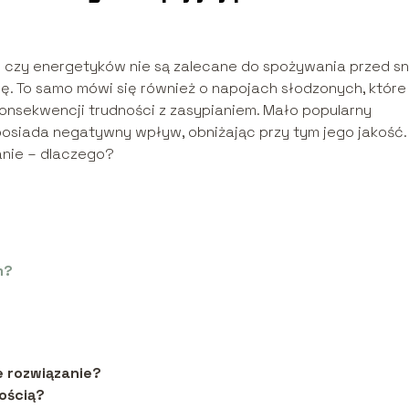
y czy energetyków nie są zalecane do spożywania przed s
nę. To samo mówi się również o napojach słodzonych, które
konsekwencji trudności z zasypianiem. Mało popularny
 posiada negatywny wpływ, obniżając przy tym jego jakość.
anie – dlaczego?
m?
e rozwiązanie?
ością?