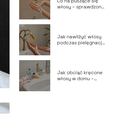
Co na puszące się
włosy – sprawdzone
metody
Jak nawilżyć włosy
podczas pielęgnacji
– skuteczne
sposoby
Jak obciąć kręcone
włosy w domu –
praktyczne
wskazówki