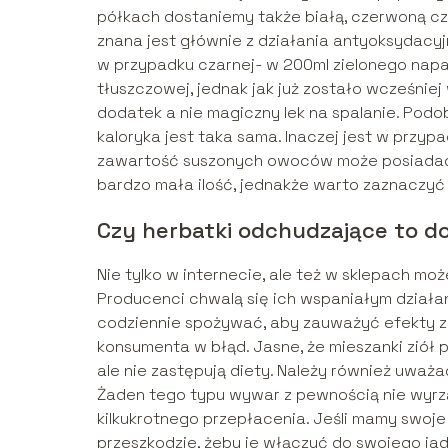
półkach dostaniemy także białą, czerwoną czy
znana jest głównie z działania antyoksydacy
w przypadku czarnej- w 200ml zielonego napar
tłuszczowej, jednak jak już zostało wcześnie
dodatek a nie magiczny lek na spalanie. Podo
kaloryka jest taka sama. Inaczej jest w przyp
zawartość suszonych owoców może posiadać o
bardzo mała ilość, jednakże warto zaznaczyć 
Czy herbatki odchudzające to d
Nie tylko w internecie, ale też w sklepach 
Producenci chwalą się ich wspaniałym działa
codziennie spożywać, aby zauważyć efekty z
konsumenta w błąd. Jasne, że mieszanki ziół
ale nie zastępują diety. Należy również uwa
Żaden tego typu wywar z pewnością nie wyrz
kilkukrotnego przepłacenia. Jeśli mamy swoje 
przeszkodzie, żeby je włączyć do swojego ja