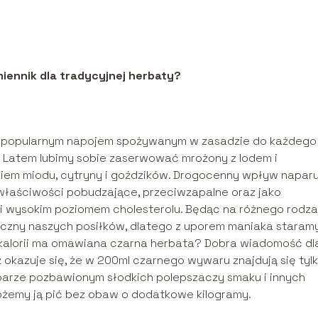
iennik dla tradycyjnej herbaty?
kle popularnym napojem spożywanym w zasadzie do każdego
a. Latem lubimy sobie zaserwować mrożony z lodem i
iem miodu, cytryny i goździków. Drogocenny wpływ napar
właściwości pobudzające, przeciwzapalne oraz jako
 i wysokim poziomem cholesterolu. Będąc na różnego rodza
yczny naszych posiłków, dlatego z uporem maniaka staramy
e kalorii ma omawiana czarna herbata? Dobra wiadomość dl
 okazuje się, że w 200ml czarnego wywaru znajdują się tyl
aparze pozbawionym słodkich polepszaczy smaku i innych
ożemy ją pić bez obaw o dodatkowe kilogramy.