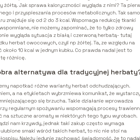
 żółtą. Jak sprawa kaloryczności wygląda z nimi? Ta pier
jnego i przyspieszania procesów metabolicznych. Tak samo
u znajduje się od 2 do 3 kcal. Wspomaga redukcję tkanki
j wspomniane, nie możemy zapominać, że to tylko zdrowy
bnie wygląda sytuacja z białą i czerwoną herbatą- tutaj
adku herbat owocowych, czyli np żółtej. Ta, ze względu na
koło 10 kcal w jednym kubku. Co prawda nadal jest to
tę różnicę.
obra alternatywa dla tradycyjnej herbaty
możemy napotkać różne warianty herbat odchudzających.
niem, a na etykietach wybrzmiewa komunikat, że wystarczy
mniejszającego się brzucha. Takie działanie wprowadza
 przy regularnym spożywaniu wspomagają procesy trawienn
żać na sztuczne aromaty w niektórych tego typu wyrobach.
ądzi nam krzywdy, jednak taki zakup często wymaga
ulubione smaki wśród takich herbat, to nic nie stoi na
dłospisu. Należy jedynie zachować świadomość, że to nada