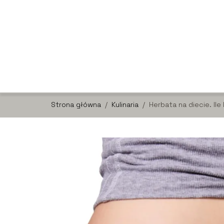
Strona główna
/
Kulinaria
/
Herbata na diecie. Ile