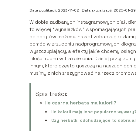
Data publikacji: 2023-11-02
Data aktualizacji: 2025-01-29
W dobie zadbanych instagramowych ciał, diet
to więcej “wynalazków” wspomagających prac
celebrytów możemy nawet zobaczyć reklamy 
pomóc w zrzuceniu nadprogramowych kilogram
wyszczuplający, a efekty jakie chcemy osiągn
i ilości ruchu w trakcie dnia. Dzisiaj przyjrzym
innym, które często goszczą na naszych dom
musimy z nich zrezygnować na rzecz promow
Spis treści:
Ile czarna herbata ma kalorii?
Ile kalorii mają inne popularne wywary
Czy herbatki odchudzające to dobra a