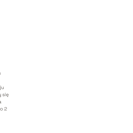
u
ju
 się
a
ko 2