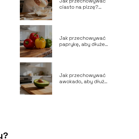
Jak przechowywać
ciasto na pizzę?
Praktyczne porady
Jak przechowywać
paprykę, aby dłużej
zachowała
świeżość?
Jak przechowywać
awokado, aby dłużej
zachowało
świeżość?
y?