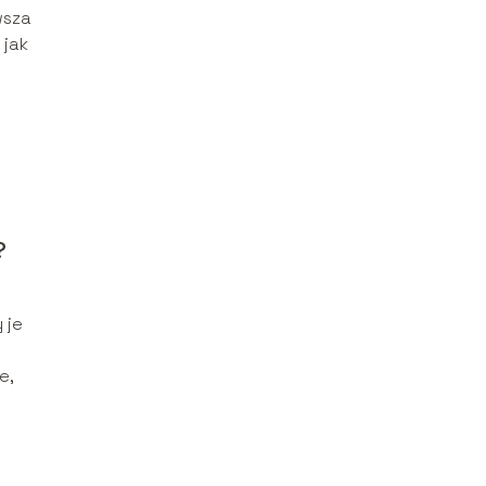
wsza
 jak
?
 je
e,
l