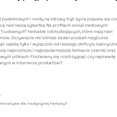
 pudełkowych i mody na zdrowy tryb życia pojawia się co
ę nad naszą sylwetką. Na profilach social mediowych
“cudownych” herbatek odchudzających, które mają nam
ów. Oczywiście nie istnieje żaden produkt magicznie
ąć zależą tylko i wyłącznie od naszego deficytu kalorycz
y się najprostszej i najpopularniejszej herbacie czarnej oraz
owych półkach. Postaramy się rozstrzygnąć czy naprawdę
anych w internecie produktów?
?
lternatywa dla tradycyjnej herbaty?