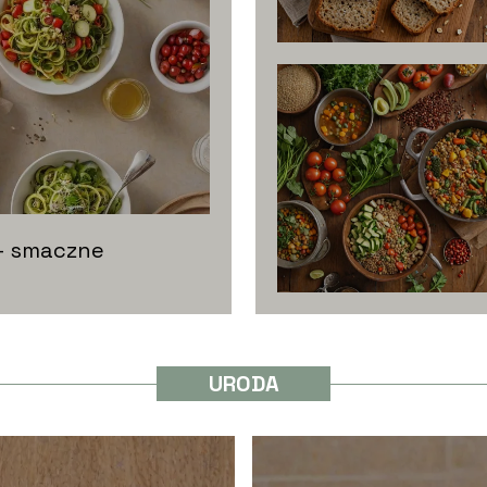
– smaczne
URODA