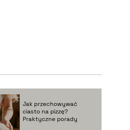
Jak przechowywać
ciasto na pizzę?
Praktyczne porady