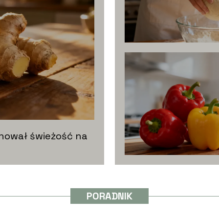
hował świeżość na
PORADNIK