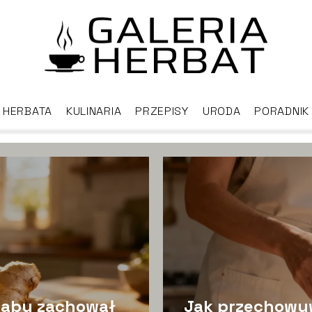
HERBATA
KULINARIA
PRZEPISY
URODA
PORADNIK
 aby zachował
Jak przechowyw