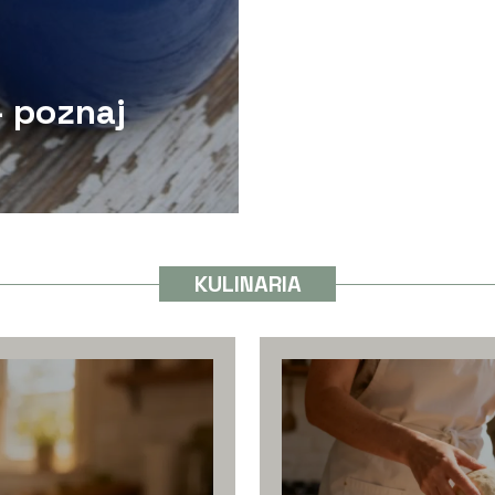
– poznaj
y
KULINARIA