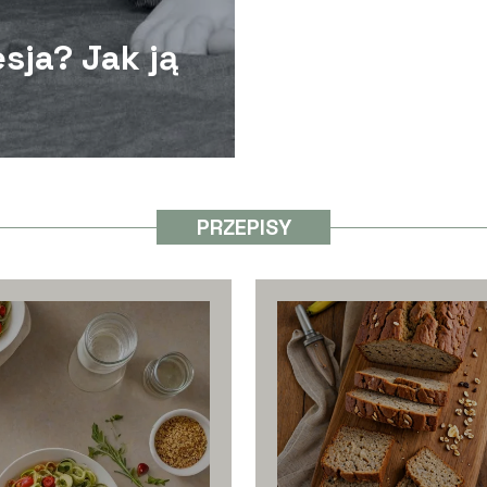
sja? Jak ją
PRZEPISY