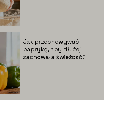
Jak przechowywać
paprykę, aby dłużej
zachowała świeżość?