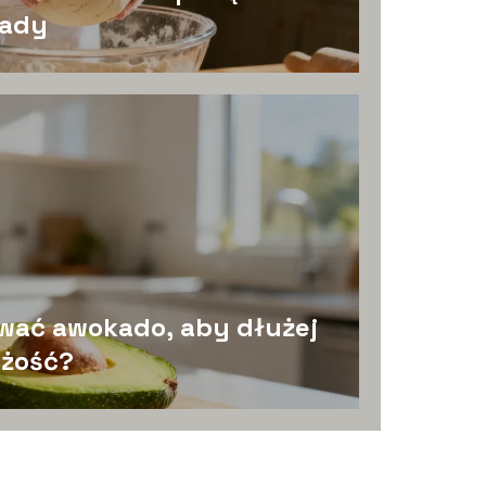
rady
wać awokado, aby dłużej
eżość?