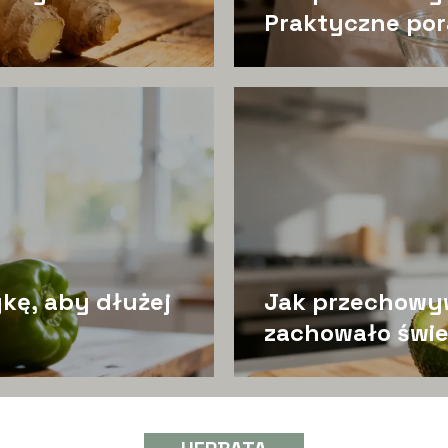
Praktyczne po
kę, aby dłużej
Jak przechowy
zachowało świ