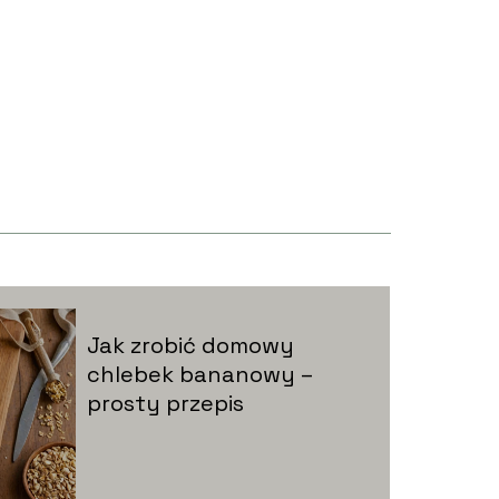
Jak zrobić domowy
chlebek bananowy –
prosty przepis