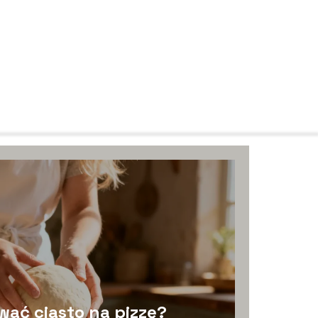
ać ciasto na pizzę?