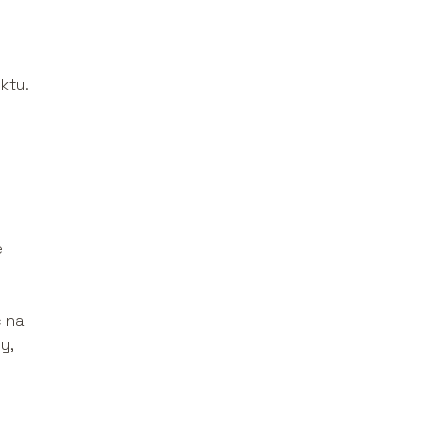
ktu.
y
e
ć na
y,