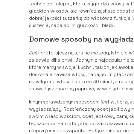
technologii ciepła, która wygładza włosy w tr
gładkich włosów, ale również zyskasz dodat
dobrej jakości suszarkę do włosów z funkcją j
suszenia, nadając im gładkość i blask.
Domowe sposoby na wygładz
Jeśli preferujesz naturalne metody, istniej
zaledwie kilka chwil. Jednym z najpopularnie
które mamy w swojej kuchni, takich jak awokad
doskonale nawilża włosy, nadając im gładkoś
na wilgotne włosy na około 30 minut, a nast
zauważysz znaczną poprawę w wyglądzie sw
Innym sprawdzonym sposobem jest wykorzystan
wygładzający. Rozcieńczony ocet jabłkowy m
swoim właściwościom, ocet jabłkowy zamyka łu
błyszczące. Pamiętaj, aby po zastosowaniu o
nieprzyjemnego zapachu. Połączenie naturaln