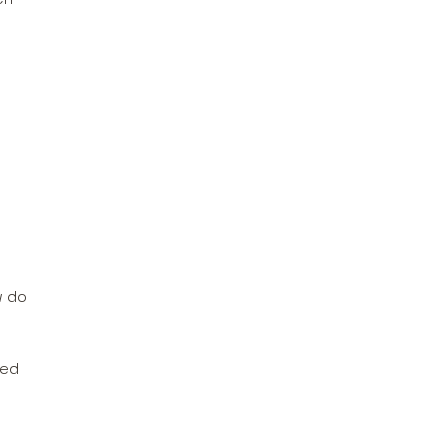
w do
zed