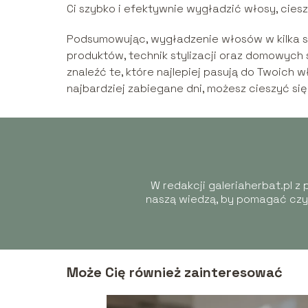
Ci szybko i efektywnie wygładzić włosy, cies
Podsumowując, wygładzenie włosów w kilka s
produktów, technik stylizacji oraz domowyc
znaleźć te, które najlepiej pasują do Twoich w
najbardziej zabiegane dni, możesz cieszyć si
W redakcji galeriaherbat.pl z
naszą wiedzą, by pomagać czyt
Może Cię również zainteresować