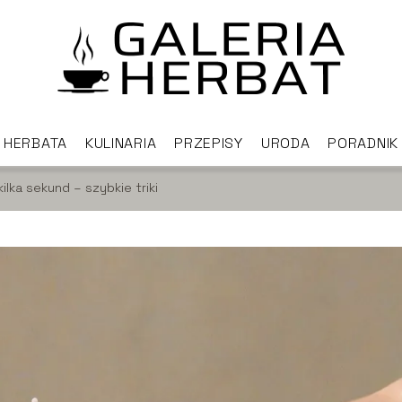
HERBATA
KULINARIA
PRZEPISY
URODA
PORADNIK
lka sekund – szybkie triki