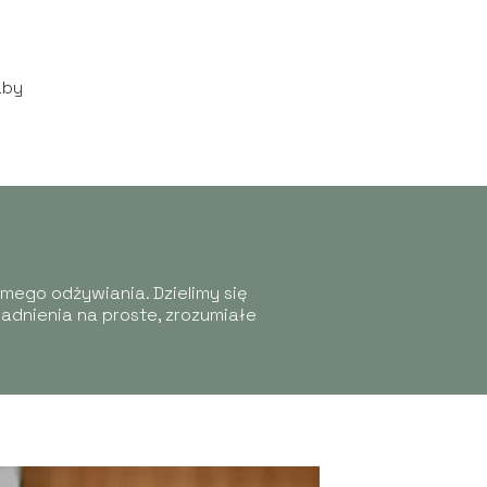
aby
omego odżywiania. Dzielimy się
adnienia na proste, zrozumiałe