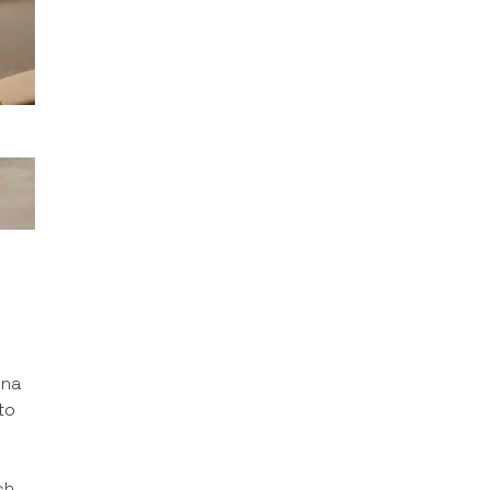
 na
to
ch