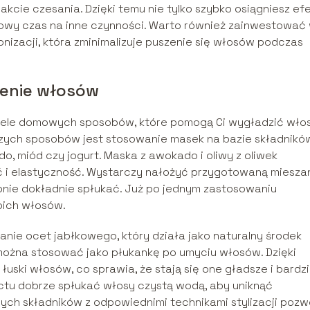
akcie czesania. Dzięki temu nie tylko szybko osiągniesz ef
kowy czas na inne czynności. Warto również zainwestować
onizacji, która zminimalizuje puszenie się włosów podczas
enie włosów
e wiele domowych sposobów, które pomogą Ci wygładzić wło
jszych sposobów jest stosowanie masek na bazie składnikó
o, miód czy jogurt. Maska z awokado i oliwy z oliwek
ć i elastyczność. Wystarczy nałożyć przygotowaną miesza
ępnie dokładnie spłukać. Już po jednym zastosowaniu
oich włosów.
ie ocet jabłkowego, który działa jako naturalny środek
ożna stosować jako płukankę po umyciu włosów. Dzięki
ski włosów, co sprawia, że stają się one gładsze i bardzi
ctu dobrze spłukać włosy czystą wodą, aby uniknąć
ych składników z odpowiednimi technikami stylizacji pozwo