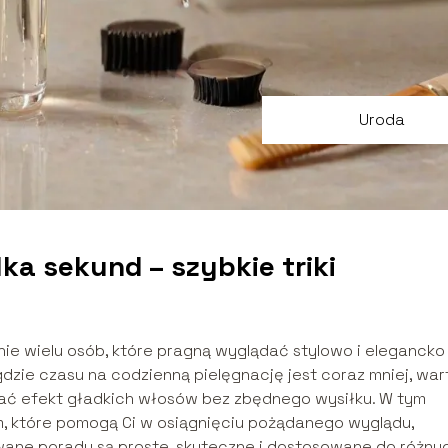
Uroda
ka sekund – szybkie triki
ie wielu osób, które pragną wyglądać stylowo i elegancko
gdzie czasu na codzienną pielęgnację jest coraz mniej, war
skać efekt gładkich włosów bez zbędnego wysiłku. W tym
, które pomogą Ci w osiągnięciu pożądanego wyglądu,
wane porady są proste, skuteczne i dostosowane do różny