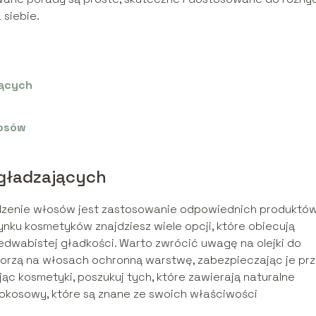
 siebie.
jących
osów
gładzających
zenie włosów jest zastosowanie odpowiednich produktó
rynku kosmetyków znajdziesz wiele opcji, które obiecują
edwabistej gładkości. Warto zwrócić uwagę na olejki do
 tworzą na włosach ochronną warstwę, zabezpieczając je pr
c kosmetyki, poszukuj tych, które zawierają naturalne
y kokosowy, które są znane ze swoich właściwości