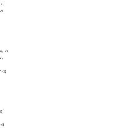
ekt
 w
sy w
w,
nkę
ej
li