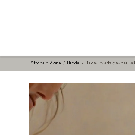
Strona główna
/
Uroda
/
Jak wygładzić włosy w ki