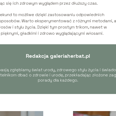
ząc się ich zdrowym wyglądem przez dłuższy czas.
ekund to możliwe dzięki zastosowaniu odpowiednich
h sposobów. Warto eksperymentować z różnymi metodami, 
łosów i stylu życia. Dzięki tym prostym trikom, nawet w
ę pięknymi, gładkimi i zdrowo wyglądającymi włosami.
Redakcja galeriaherbat.pl
 pasją zgłębiamy świat urody, zdrowego stylu życia i świad
elnikom dbać o zdrowie i urodę, przekładając złożone zag
porady dla każdego.