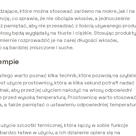
zające, które można stosować zarówno na mokre, jak i na
cję, co sprawia, że nie obciąża włosów, a jednocześnie
nież pamiętać, aby nie przesadzać z ilością używanego produ
łosy będą wyglądały na tłuste i ciężkie. Stosując produkt
iernie rozprowadzić je na całej długości włosów,
 są bardziej zniszczone i suche.
tempie
atego warto poznać kilka technik, które pozwolą na szybki
t użycie prostownicy, która w kilka sekund potrafi nadać
dnak, aby przed jej użyciem nałożyć na włosy odpowiedni
je przed wysoką temperaturą. Prostownicę warto stosowa
a, a także pamiętać o ustawieniu odpowiedniej temperatur
życie szczotki termicznej, która łączy w sobie funkcje
ą bardzo łatwe w użyciu, a ich działanie opiera się na