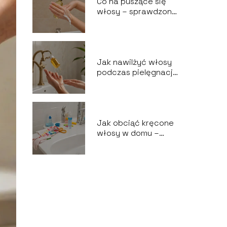
Co na puszące się
włosy – sprawdzone
metody
Jak nawilżyć włosy
podczas pielęgnacji
– skuteczne
sposoby
Jak obciąć kręcone
włosy w domu –
praktyczne
wskazówki